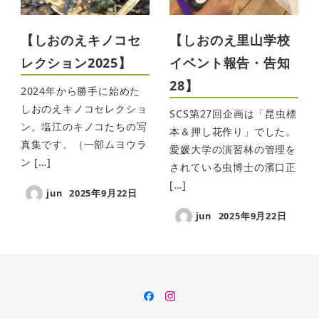
【しおのえキノコセ
【しおのえ里山学校
レクション2025】
イベント報告・告知
28】
2024年から勝手に始めた
しおのえキノコセレクショ
SCS第27回企画は「昆虫標
ン。塩江のキノコたちの写
本＆押し花作り」でした。
真集です。（一部ムヨウラ
愛媛大学の演習林の管理を
ン […]
されている虫博士の濱口正
[…]
jun
2025年9月22日
jun
2025年9月22日
Facebook
Instagram