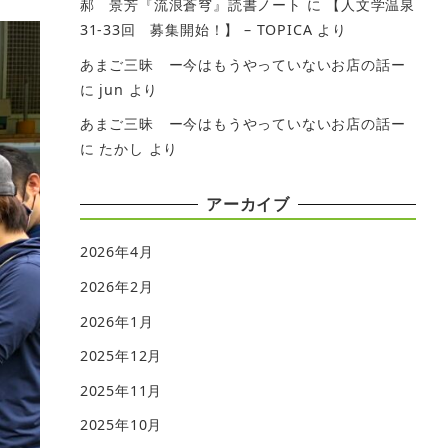
郝 景芳『流浪蒼穹』読書ノート
に
【人文学温泉
31-33回 募集開始！】 – TOPICA
より
あまご三昧 ー今はもうやっていないお店の話ー
に
jun
より
あまご三昧 ー今はもうやっていないお店の話ー
に
たかし
より
アーカイブ
2026年4月
2026年2月
2026年1月
2025年12月
2025年11月
2025年10月