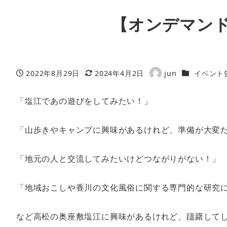
【オンデマン
カテゴリー
2022年8月29日
2024年4月2日
jun
イベント
投稿日
更新日
著
者
「塩江であの遊びをしてみたい！」
「山歩きやキャンプに興味があるけれど、準備が大変
「地元の人と交流してみたいけどつながりがない！」
「地域おこしや香川の文化風俗に関する専門的な研究
など高松の奥座敷塩江に興味があるけれど、躊躇して