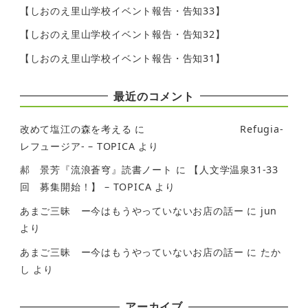
【しおのえ里山学校イベント報告・告知33】
【しおのえ里山学校イベント報告・告知32】
【しおのえ里山学校イベント報告・告知31】
最近のコメント
改めて塩江の森を考える
に
Refugia-
レフュージア- – TOPICA
より
郝 景芳『流浪蒼穹』読書ノート
に
【人文学温泉31-33
回 募集開始！】 – TOPICA
より
あまご三昧 ー今はもうやっていないお店の話ー
に
jun
より
あまご三昧 ー今はもうやっていないお店の話ー
に
たか
し
より
アーカイブ